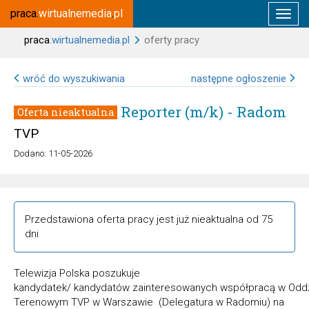
praca.
wirtualnemedia
.
pl
praca
.wirtualnemedia.pl
oferty pracy
wróć do wyszukiwania
następne ogłoszenie
Reporter (m/k) - Radom
Oferta nieaktualna
TVP
Dodano: 11-05-2026
Przedstawiona oferta pracy jest już nieaktualna od 75
dni
Telewizja Polska poszukuje
kandydatek/ kandydatów
zainteresowanych współpracą w
Oddz
Terenowym TVP w Warszawie
(Delegatura w Radomiu)
na