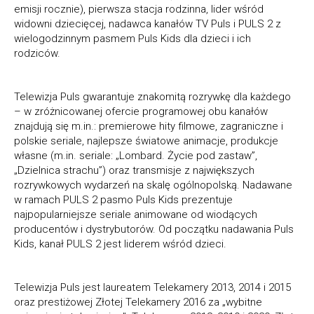
emisji rocznie), pierwsza stacja rodzinna, lider wśród
widowni dziecięcej, nadawca kanałów TV Puls i PULS 2 z
wielogodzinnym pasmem Puls Kids dla dzieci i ich
rodziców.
Telewizja Puls gwarantuje znakomitą rozrywkę dla każdego
– w zróżnicowanej ofercie programowej obu kanałów
znajdują się m.in.: premierowe hity filmowe, zagraniczne i
polskie seriale, najlepsze światowe animacje, produkcje
własne (m.in. seriale: „Lombard. Życie pod zastaw”,
„Dzielnica strachu”) oraz transmisje z największych
rozrywkowych wydarzeń na skalę ogólnopolską. Nadawane
w ramach PULS 2 pasmo Puls Kids prezentuje
najpopularniejsze seriale animowane od wiodących
producentów i dystrybutorów. Od początku nadawania Puls
Kids, kanał PULS 2 jest liderem wśród dzieci.
Telewizja Puls jest laureatem Telekamery 2013, 2014 i 2015
oraz prestiżowej Złotej Telekamery 2016 za „wybitne