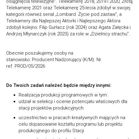
osiągnięcia telewizyjne”. Telekamerę 2018, 2019 i 2020, Złotą
Telekamerę 2021 oraz Telekamerę 25-lecia zdobył w swojej
kategorii również serial „Lombard. Życie pod zastaw”, a
Telekamery dla Najlepszej Aktorki i Najlepszego Aktora
zdobyli kolejno: Filip Gurłacz (rok 2024) oraz Agata Załęcka i
Andrzej Młynarczyk (rok 2023) za role w „Dzielnicy strachu”.
Obecnie poszukujemy osoby na
stanowisko:
Producent Nadzorujący (K/M).
Nr
ref. PROD/05/2026
Do Twoich zadań należeć będzie między innymi:
Realizacja produkcji programowych w tym:
udział w selekcji i ocenie potencjału właściwych dla
stacji projektów produkcyjnych
uczestnictwo w pracach kreatywnych mających na
celu dopasowanie kształtu programu lub projektu
produkcyjnego do profilu Stacji